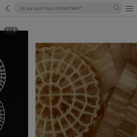
1
/
3