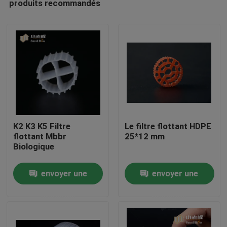
produits recommandés
K2 K3 K5 Filtre
Le filtre flottant HDPE
flottant Mbbr
25*12 mm
Biologique
Maison
envoyer une
envoyer une
Produits
demande
demande
Au sujet de nous