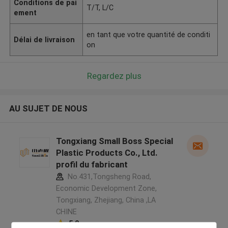
Conditions de pai
T/T, L/C
ement
en tant que votre quantité de conditi
Délai de livraison
on
Regardez plus
AU SUJET DE NOUS
Tongxiang Small Boss Special
Plastic Products Co., Ltd.
profil du fabricant
No.431,Tongsheng Road,
Economic Development Zone,
Tongxiang, Zhejiang, China ,LA
CHINE
5.0