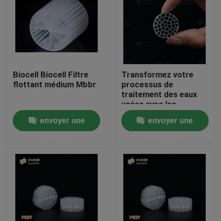
Visite d'usine
Contrôle de qualité
Biocell Biocell Filtre
Transformez votre
flottant médium Mbbr
processus de
Contactez-nous
traitement des eaux
usées avec les
supports filtrants
envoyer une
envoyer une
bloguer
flottants : les
supports de biofiltre
demande
demande
MBBR les plus
Demandez une citation
efficaces
Médias filtrants MBBR
Bio médias de MBBR