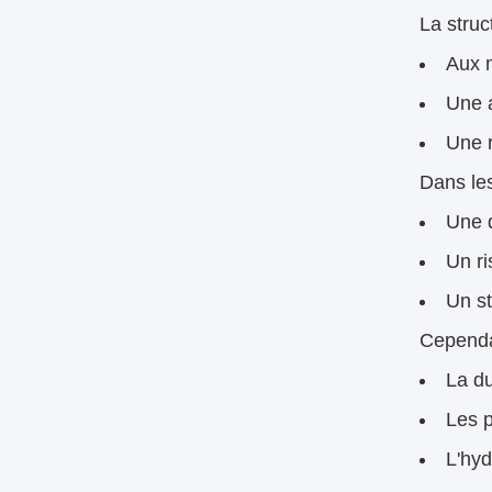
La struc
Aux 
Une a
Une r
Dans les
Une q
Un ri
Un st
Cependa
La du
Les p
L'hy