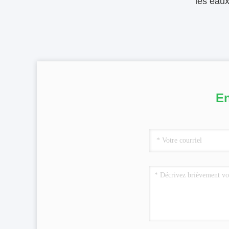
les eau
En