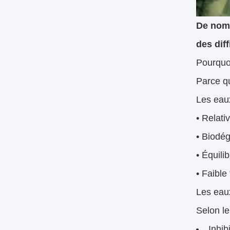
De nomb
des dif
Pourquo
Parce qu
Les eau
• Relati
• Biodé
• Équili
• Faible 
Les eaux
Selon le
Inhib