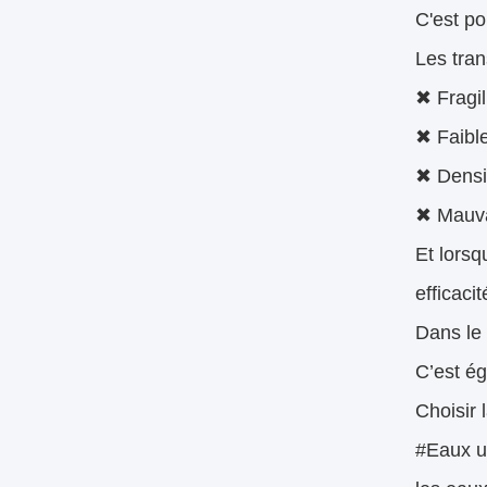
C'est po
Les tran
✖ Fragil
✖ Faibl
✖ Densi
✖ Mauva
Et lorsq
efficacit
Dans le 
C’est ég
Choisir 
#Eaux us