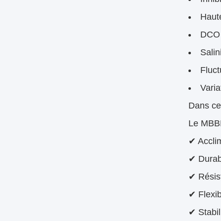
Haut
DCO r
Salin
Fluct
Varia
Dans ce
Le MBBR
✔ Acclim
✔ Durabi
✔ Résis
✔ Flexib
✔ Stabil