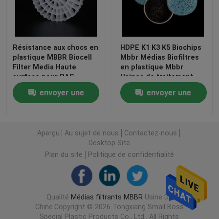
Visite d'usine
Résistance aux chocs en
HDPE K1 K3 K5 Biochips
plastique MBBR Biocell
Mbbr Médias Biofiltres
Contrôle de qualité
Filter Media Haute
en plastique Mbbr
surface pour RAS
Usines de traitement
des eaux usées
Contactez-nous
envoyer une
envoyer une
demande
demande
bloguer
Aperçu
Au sujet de nous
Contactez-nous
Desktop Site
Demandez une citation
Plan du site
Politique de confidentialité
Médias filtrants MBBR
Qualité
Médias filtrants MBBR
Usine De
Chine.Copyright © 2026 Tongxiang Small Boss
Bio médias de MBBR
Special Plastic Products Co., Ltd.. All Rights