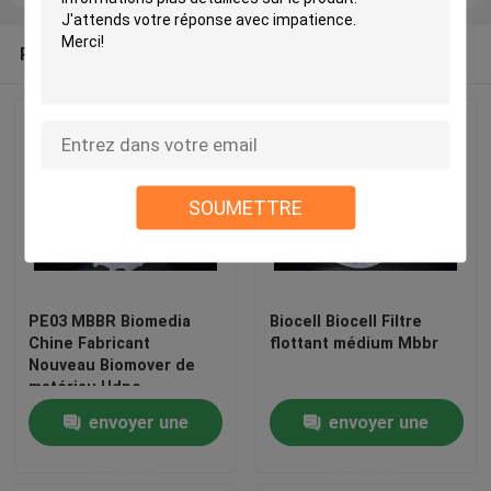
Produits recommandés
SOUMETTRE
PE03 MBBR Biomedia
Biocell Biocell Filtre
Chine Fabricant
flottant médium Mbbr
Nouveau Biomover de
matériau Hdpe
envoyer une
envoyer une
demande
demande