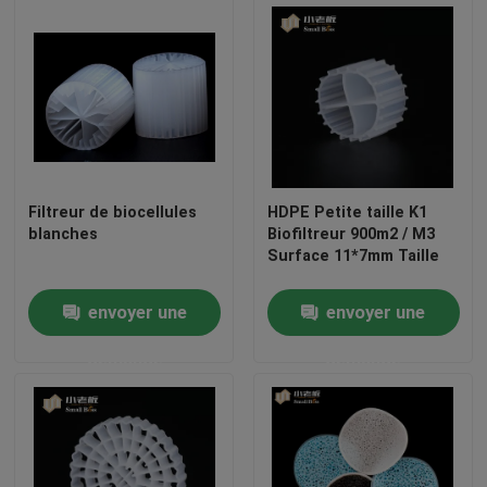
Filtreur de biocellules
HDPE Petite taille K1
blanches
Biofiltreur 900m2 / M3
Surface 11*7mm Taille
envoyer une
envoyer une
Maison
demande
demande
Produits
Au sujet de nous