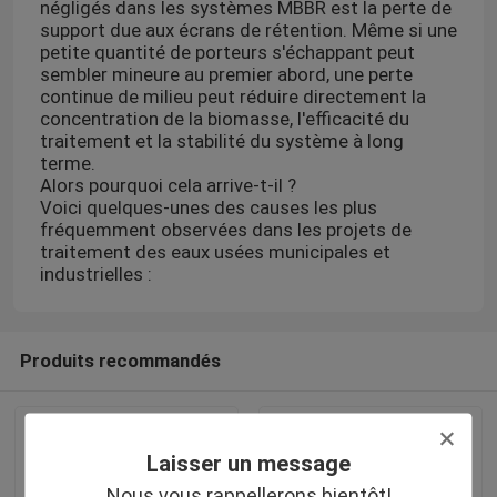
négligés dans les systèmes MBBR est la perte de
support due aux écrans de rétention. Même si une
petite quantité de porteurs s'échappant peut
sembler mineure au premier abord, une perte
continue de milieu peut réduire directement la
concentration de la biomasse, l'efficacité du
traitement et la stabilité du système à long
terme.
Alors pourquoi cela arrive-t-il ?
Voici quelques-unes des causes les plus
fréquemment observées dans les projets de
traitement des eaux usées municipales et
industrielles :
Produits recommandés
Laisser un message
Nous vous rappellerons bientôt!