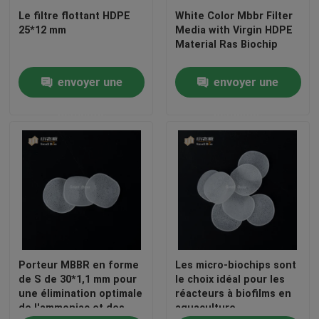
m\\u00e9dias de
Le filtre flottant HDPE
White Color Mbbr Filter
25*12 mm
Media with Virgin HDPE
Material Ras Biochip
filtrage de cellules
biologiques en
envoyer une
envoyer une
HDPE\",\"username\":\"Lil
demande
demande
Fan\"}","","","","meilleur
prix");'>
envoyer une
demande
Porteur MBBR en forme
Les micro-biochips sont
de S de 30*1,1 mm pour
le choix idéal pour les
une élimination optimale
réacteurs à biofilms en
de l'ammoniac et des
aquaculture