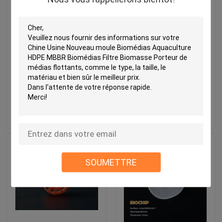
Vinyle blanc résistant à
Les médias de filtrage
l'humidité à l'intérieur
de cellules biologiques
de l'angle 30 mm largeur
en HDPE
P180
envoyer une
260000\"],
demande
[\"Taille\",\"16*10
mm\"]],\"picurl\":\"\\/ph
SOUMETTRE
hdpe_biocell_filter_media.
est le d\\u00e9lai de
livraison sur Les