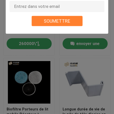
Les médias de filtrage
Supports filtrants
SOUMETTRE
de cellules biologiques
flottants en plastique
en HDPE
pour l'aquaculture
260000\"],
envoyer une
[\"Taille\",\"16*10
demande
mm\"]],\"picurl\":\"\\/photo\\/pd29894791-
hdpe_biocell_filter_media.jpg\",\"subject\":\"Quel
est votre meilleur prix
pour Les
m\\u00e9dias de
Biofiltre Porteurs de lit
Longue durée de vie de