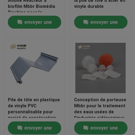
mobile Réacteur à
la pile de tôle d'acier en
biofilm Mbbr Biomédia
vinyle durable
filtrage de cellules
Biochips pour le
traitement de l'eau
biologiques en
envoyer une
envoyer une
HDPE\",\"username\":\"Lily
demande
demande
Fan\"}","","","","meilleur
prix");'>
envoyer une
demande
Maison
Pile de tôle en plastique
Conception de porteuse
de vinyle PVC
Mbbr pour le traitement
personnalisable pour
des eaux usées de
Produits
projet de construction
l'industrie sidérurgique
envoyer une
envoyer une
Au sujet de nous