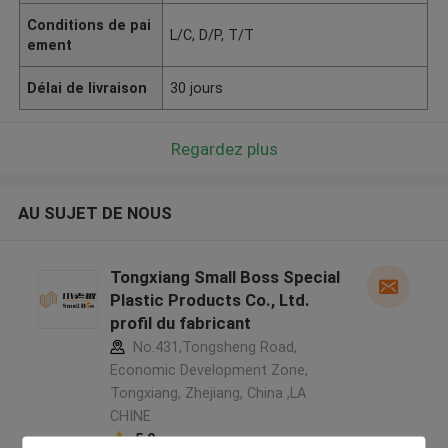
Conditions de pai
L/C, D/P, T/T
ement
Délai de livraison
30 jours
Regardez plus
AU SUJET DE NOUS
Tongxiang Small Boss Special
Plastic Products Co., Ltd.
profil du fabricant
No.431,Tongsheng Road,
Economic Development Zone,
Tongxiang, Zhejiang, China ,LA
CHINE
5.0