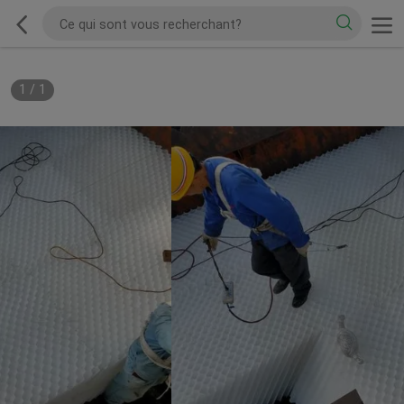
1
/
1