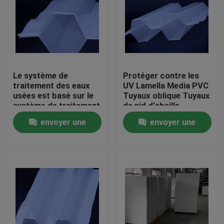
Visite d'usine
Contrôle de qualité
Le système de
Protéger contre les
traitement des eaux
UV Lamella Media PVC
Contactez-nous
usées est basé sur le
Tuyaux oblique Tuyaux
système de traitement
de nid d'abeille
des eaux usées, SGS /
envoyer une
envoyer une
bloguer
FDA / ISO9001
demande
demande
Demandez une citation
Médias filtrants MBBR
Bio médias de MBBR