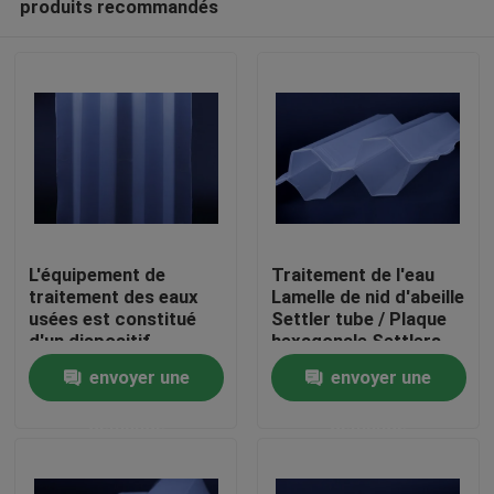
produits recommandés
L'équipement de
Traitement de l'eau
traitement des eaux
Lamelle de nid d'abeille
usées est constitué
Settler tube / Plaque
d'un dispositif
hexagonale Settlers
Maison
d'élimination des
traitement de l'eau
envoyer une
envoyer une
déchets
Produits
demande
demande
Au sujet de nous