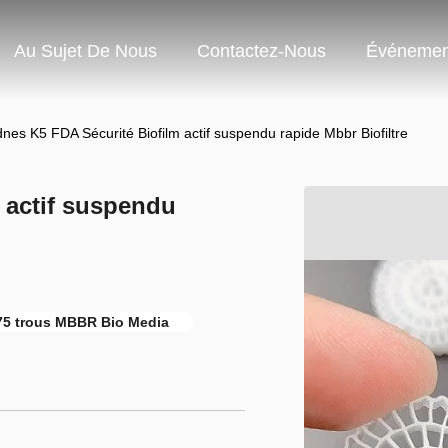
Au Sujet De Nous
Contactez-Nous
Événemen
dnes K5 FDA Sécurité Biofilm actif suspendu rapide Mbbr Biofiltre
 actif suspendu
75 trous MBBR Bio Media