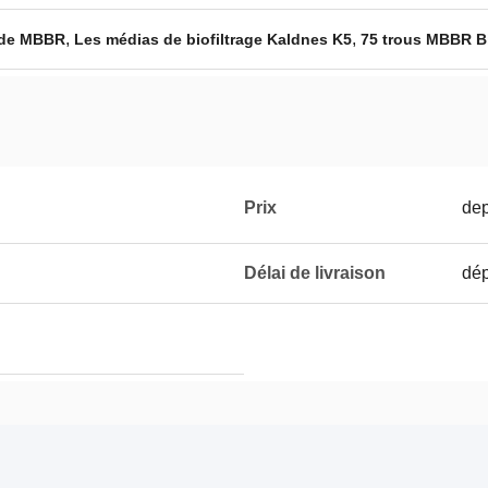
,
,
e de MBBR
Les médias de biofiltrage Kaldnes K5
75 trous MBBR B
Prix
dep
Délai de livraison
dép