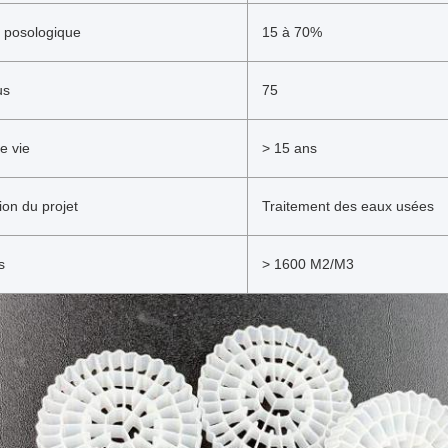
 posologique
15 à 70%
us
75
e vie
> 15 ans
ion du projet
Traitement des eaux usées
s
> 1600 M2/M3