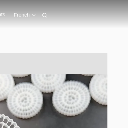
ts
French