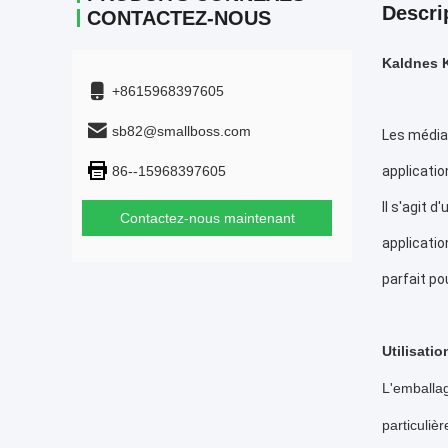
Descri
CONTACTEZ-NOUS
Kaldnes K
+8615968397605
sb82@smallboss.com
Les médias
86--15968397605
application
Il s'agit d
Contactez-nous maintenant
applicatio
parfait po
Utilisatio
L'emballag
particuliè