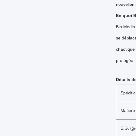
nouvelleme
En quoi B
Bio Media 
se déplace
chaotique 
protégée..
Détails d
Spécifi
Matière
S.G. (g