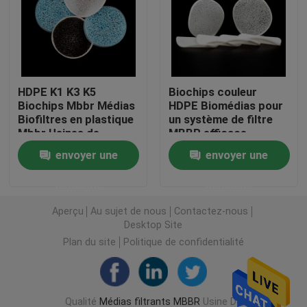
Filtres en plastique
Filtreur flottant
HDPE K1 K3 K5
Biochips couleur
Biochips Mbbr Médias
HDPE Biomédias pour
Biofiltres en plastique
un système de filtre
Filtreur de cellules biologiques
Mbbr Usines de
MBBR efficace
traitement des eaux
envoyer une
envoyer une
usées
Les médias de filtrage K1
demande
demande
Réacteur à biofilm
Aperçu
Au sujet de nous
Contactez-nous
Desktop Site
Plan du site
Politique de confidentialité
Filtreur de Kaldnes
Filtreur à billes biologiques
Qualité
Médias filtrants MBBR
Usine De