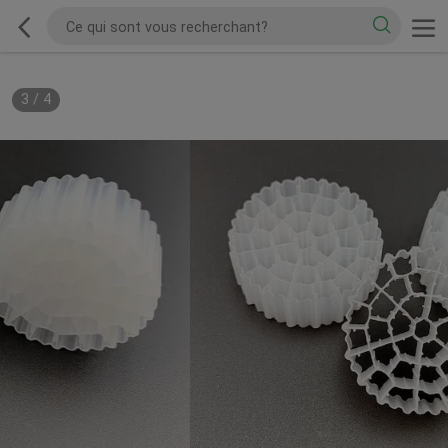
3
/
4