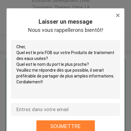
Economic Development Zone,
Tongxiang, Zhejiang, China ,LA
CHINE
Laisser un message
5.0
Fournisseur vérifié
Nous vous rappellerons bientôt!
Regardez plus
Produits de traitement des eaux
usées
SOUMETTRE
Continuer