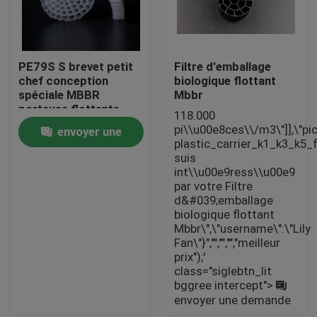
Filtres en plastique
PE79S S brevet petit
Filtre d'emballage
chef conception
biologique flottant
Filtreur flottant
spéciale MBBR
Mbbr
porteuse flottante
118.000
Filtreur de cellules biologiques
pi\\u00e8ces\\/m3\"]],\"pi
envoyer une
plastic_carrier_k1_k3_k5_f
suis
demande
Les médias de filtrage K1
int\\u00e9ress\\u00e9
par votre Filtre
d&#039;emballage
biologique flottant
Réacteur à biofilm
Mbbr\",\"username\":\"Lily
Fan\"}","","","","meilleur
prix");'
Filtreur de Kaldnes
class="siglebtn_lit
bggree intercept">
envoyer une demande
Filtreur à billes biologiques