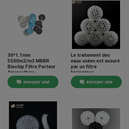
Visite d'usine
Contrôle de qualité
Contactez-nous
30*1.1mm
Le traitement des
5500m2/m3 MBBR
eaux usées est assuré
Biochip Filtre Porteur
par un filtre
bloguer
Aquaculture
biologique.
envoyer une
envoyer une
Demandez une citation
demande
demande
Médias filtrants MBBR
Bio médias de MBBR