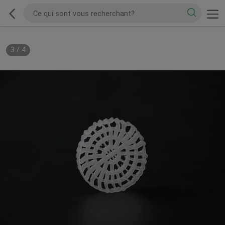
3
/
4