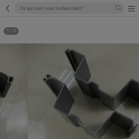
1
/
3