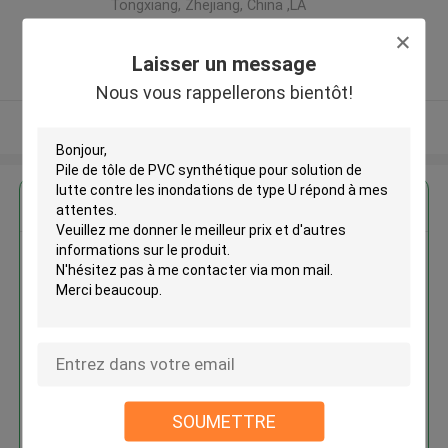
Tongxiang, Zhejiang, China ,LA
CHINE
5.0
Laisser un message
Fournisseur vérifié
Nous vous rappellerons bientôt!
Regardez plus
Pile de tôle de PVC synthétique
pour solution de lutte contre les
inondations de type U
Continuer
SOUMETTRE