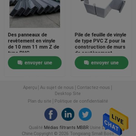
Filtres en plastique
Des panneaux de
Pile de feuille de vinyle
Filtreur flottant
revêtement en vinyle
de type PVC Z pour la
de 10 mm 11 mm Z de
construction de murs
type PVC
de soutènement
Filtreur de cellules biologiques
envoyer une
envoyer une
Les médias de filtrage K1
demande
demande
Aperçu
Au sujet de nous
Contactez-nous
Réacteur à biofilm
Desktop Site
Plan du site
Politique de confidentialité
Filtreur de Kaldnes
Qualité
Médias filtrants MBBR
Usine De
Filtreur à billes biologiques
Chine.Copyright © 2026 Tongxiang Small Boss