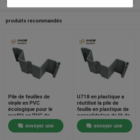
produits recommandés
Pile de feuilles de
U718 en plastique a
Maison
vinyle en PVC
réutilisé la pile de
écologique pour le
feuille en plastique de
profilé en PVC de
consolidation de lit de
Produits
génie civil
rivière de
envoyer une
envoyer une
consolidation de
remblai de piles de
Au sujet de nous
demande
demande