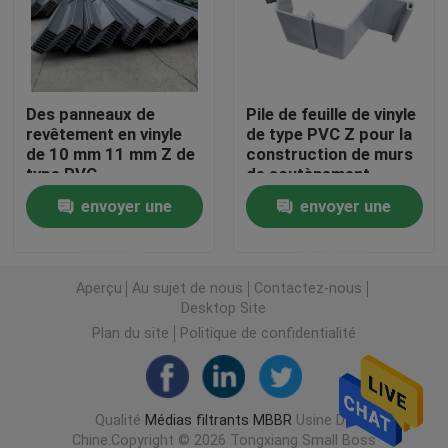
Filtres en plastique
Des panneaux de
Pile de feuille de vinyle
Filtreur flottant
revêtement en vinyle
de type PVC Z pour la
de 10 mm 11 mm Z de
construction de murs
type PVC
de soutènement
Filtreur de cellules biologiques
envoyer une
envoyer une
Les médias de filtrage K1
demande
demande
Aperçu
Au sujet de nous
Contactez-nous
Réacteur à biofilm
Desktop Site
Plan du site
Politique de confidentialité
Filtreur de Kaldnes
Qualité
Médias filtrants MBBR
Usine De
Filtreur à billes biologiques
Chine.Copyright © 2026 Tongxiang Small Boss