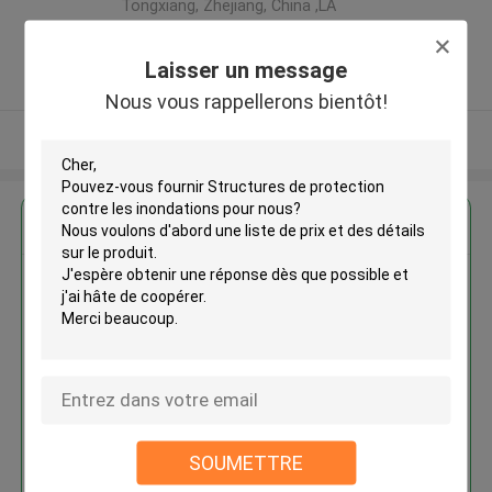
Tongxiang, Zhejiang, China ,LA
CHINE
5.0
Laisser un message
Fournisseur vérifié
Nous vous rappellerons bientôt!
Regardez plus
Structures de protection contre
les inondations
Continuer
SOUMETTRE