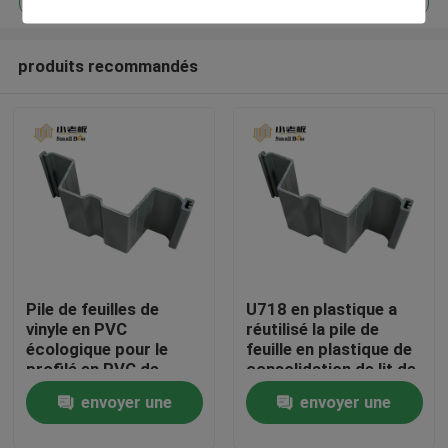
produits recommandés
Pile de feuilles de
U718 en plastique a
Maison
vinyle en PVC
réutilisé la pile de
écologique pour le
feuille en plastique de
profilé en PVC de
consolidation de lit de
Produits
génie civil
rivière de
envoyer une
envoyer une
consolidation de
remblai de piles de
Au sujet de nous
demande
demande