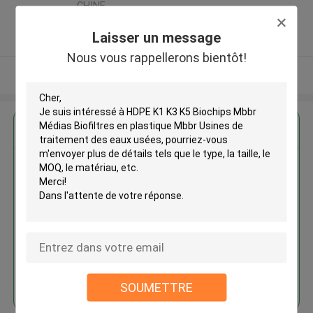
CHINE
5.0
Laisser un message
Fournisseur vérifié
Nous vous rappellerons bientôt!
Regardez plus
HDPE K1 K3 K5 Biochips Mbbr
Médias Biofiltres en plastique
Mbbr Usines de traitement des
eaux usées
Continuer
SOUMETTRE