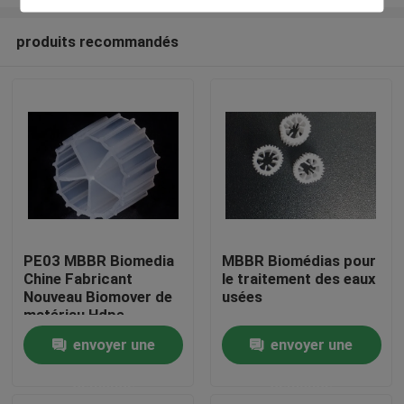
produits recommandés
PE03 MBBR Biomedia
MBBR Biomédias pour
Chine Fabricant
le traitement des eaux
Maison
Nouveau Biomover de
usées
matériau Hdpe
Produits
envoyer une
envoyer une
demande
demande
Au sujet de nous