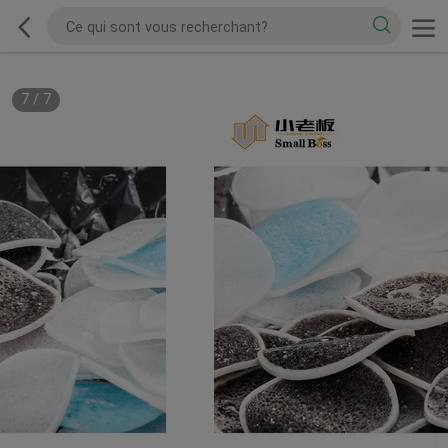
7
/
7