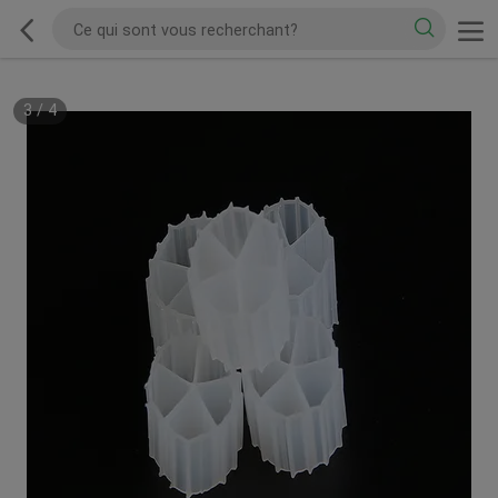
3
/
4