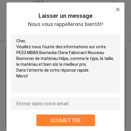
CHINE
5.0
Laisser un message
Fournisseur vérifié
Nous vous rappellerons bientôt!
Regardez plus
PE03 MBBR Biomedia Chine
Fabricant Nouveau Biomover de
matériau Hdpe
Continuer
SOUMETTRE