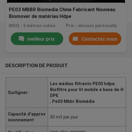
PE03 MBBR Biomedia Chine Fabricant Nouveau
Biomover de matériau Hdpe
MOQ：5 mètres cubes
Prix：discuss personally
meilleur prix
Contactez nous
DESCRIPTION DE PRODUIT
Les médias filtrants PE03 hdpe
,
Biofiltre pour lit mobile à base de H
Surligner:
DPE
,
Pe03 Mbbr Biomédia
Capacité d'approv
50 m3 par jour
isionnement