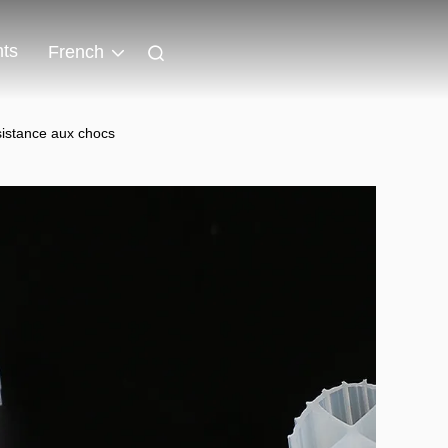
ts
French
sistance aux chocs