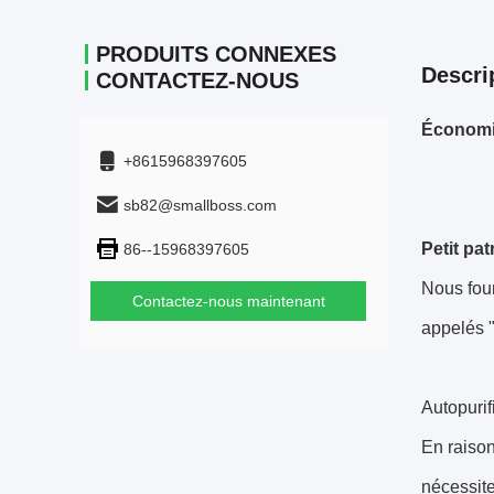
PRODUITS CONNEXES
Descri
CONTACTEZ-NOUS
Économis
+8615968397605
sb82@smallboss.com
Petit pa
86--15968397605
Nous fou
Contactez-nous maintenant
appelés "
Autopurif
En raison
nécessite