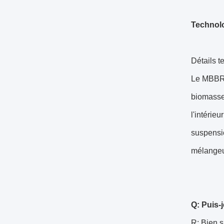
Technol
Détails t
Le MBBR 
biomasse 
l'intérie
suspensio
mélangeu
Q: Puis-
R: Bien s