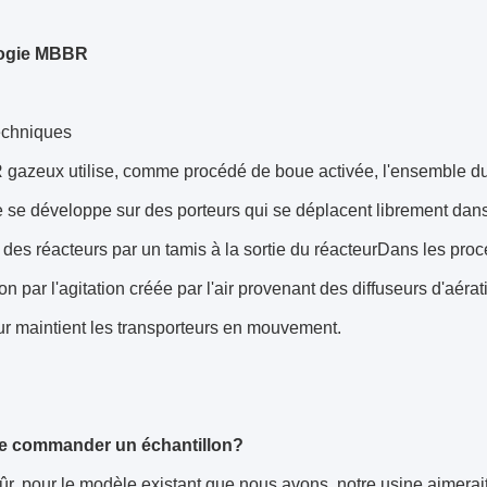
ogie MBBR
echniques
gazeux utilise, comme procédé de boue activée, l'ensemble du
se développe sur des porteurs qui se déplacent librement dans
ur des réacteurs par un tamis à la sortie du réacteurDans les pr
n par l'agitation créée par l'air provenant des diffuseurs d'aé
r maintient les transporteurs en mouvement.
je commander un échantillon?
ûr, pour le modèle existant que nous avons, notre usine aimerait 