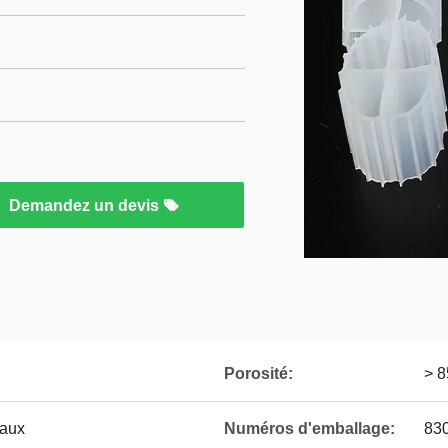
Demandez un devis
Porosité:
> 8
iaux
Numéros d'emballage:
83