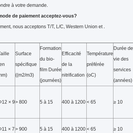
ondre à votre demande.
 mode de paiement acceptez-vous?
ment, nous acceptons T/T, L/C, Western Union et .
Formation
Durée de
aille
Surface
Efficacité
Température
du bio-
vie des
(en
spécifique
de la
préférée
film Durée
services
mm)
((m2/m3)
nitrification
(oC)
(journées)
(années)
Φ12 × 9
> 800
5 à 15
400 à 1200
< 65
≥ 10
Φ11 × 7
> 900
5 à 15
400 à 1200
< 65
≥ 10