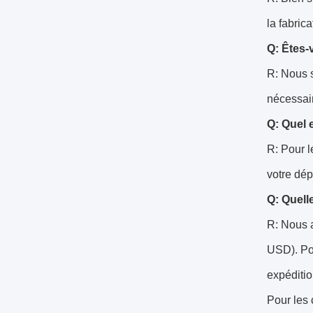
la fabric
Q: Êtes-
R: Nous s
nécessair
Q: Quel e
R: Pour l
votre dép
Q: Quell
R: Nous a
USD). Po
expéditio
Pour les