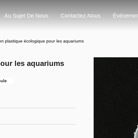
Au Sujet De Nous
Contactez-Nous
Événemen
 en plastique écologique pour les aquariums
pour les aquariums
oule