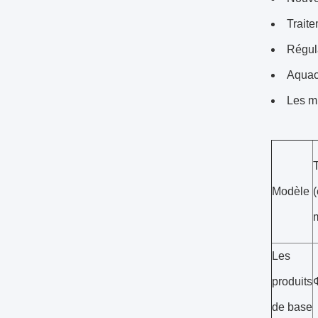
Trait
Régula
Aquacu
Les mi
T
Modèle
Les
produits
de base