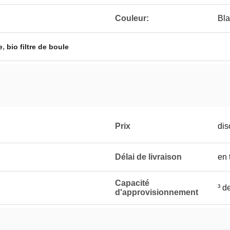
Couleur:
Bl
,
e
bio filtre de boule
Prix
dis
Délai de livraison
en 
Capacité
³ d
d'approvisionnement