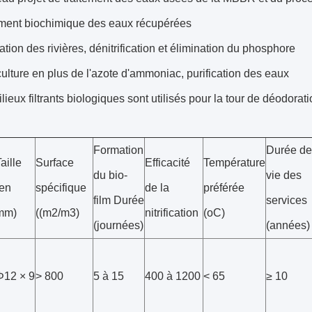
ement biochimique des eaux récupérées
tion des rivières, dénitrification et élimination du phosphore
lture en plus de l'azote d'ammoniac, purification des eaux
lieux filtrants biologiques sont utilisés pour la tour de déodorat
Formation
Durée de
aille
Surface
Efficacité
Température
du bio-
vie des
(en
spécifique
de la
préférée
film Durée
services
mm)
((m2/m3)
nitrification
(oC)
(journées)
(années)
Φ12 × 9
> 800
5 à 15
400 à 1200
< 65
≥ 10