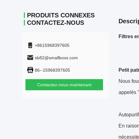
PRODUITS CONNEXES
Descri
CONTACTEZ-NOUS
Filtres 
+8615968397605
sb82@smallboss.com
Petit pa
86--15968397605
Nous fou
Contactez-nous maintenant
appelés "
Autopurif
En raison
nécessite