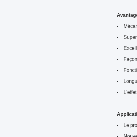
Avantage
Mécani
Super 
Excel
Façon 
Fonct
Longu
L'effe
Applicat
Le pro
Nouvea