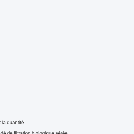
 la quantité
é de filtration biologique aérée