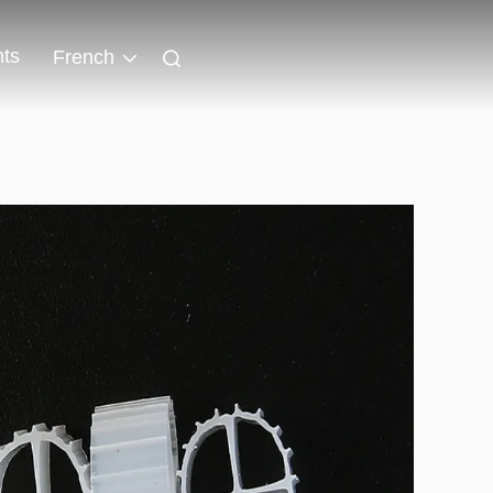
ts
French