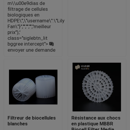
m\\u00e9dias de
filtrage de cellules
biologiques en
Visite d'usine
HDPE\",\"username\":\"Lily
Fan\"}","","","","meilleur
prix");'
Contrôle de qualité
class="siglebtn_lit
bggree intercept">
envoyer une demande
Contactez-nous
bloguer
Demandez une citation
Médias filtrants MBBR
Filtreur de biocellules
Résistance aux chocs
blanches
en plastique MBBR
Bio médias de MBBR
Biocell Filter Media