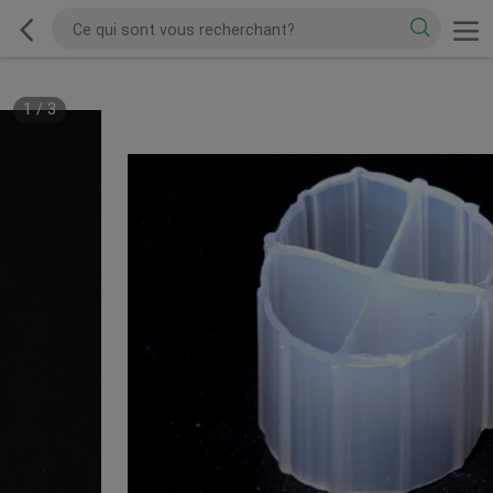
1
/
3