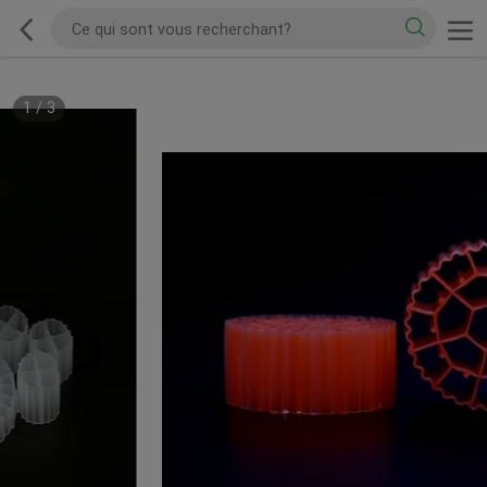
1
/
3