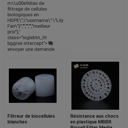
m\\u00e9dias de
filtrage de cellules
biologiques en
Visite d'usine
HDPE\",\"username\":\"Lily
Fan\"}","","","","meilleur
prix");'
Contrôle de qualité
class="siglebtn_lit
bggree intercept">
envoyer une demande
Contactez-nous
bloguer
Demandez une citation
Médias filtrants MBBR
Filtreur de biocellules
Résistance aux chocs
blanches
en plastique MBBR
Bio médias de MBBR
Biocell Filter Media