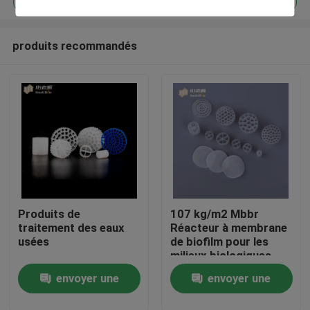
produits recommandés
Produits de
107 kg/m2 Mbbr
Maison
traitement des eaux
Réacteur à membrane
usées
de biofilm pour les
milieux biologiques
Produits
envoyer une
envoyer une
Au sujet de nous
demande
demande