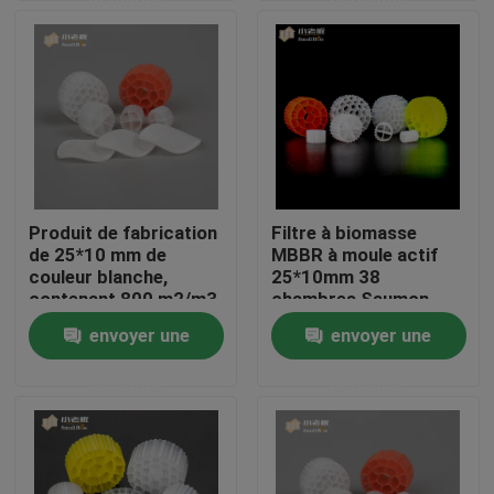
Visite d'usine
Contrôle de qualité
Contactez-nous
Produit de fabrication
Filtre à biomasse
de 25*10 mm de
MBBR à moule actif
bloguer
couleur blanche,
25*10mm 38
contenant 800 m2/m3
chambres Saumon
de matière organique
aquatique Aquiculture
envoyer une
envoyer une
Demandez une citation
terrestre Porteur
flottant
demande
demande
Médias filtrants MBBR
Bio médias de MBBR