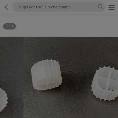
3
/
4