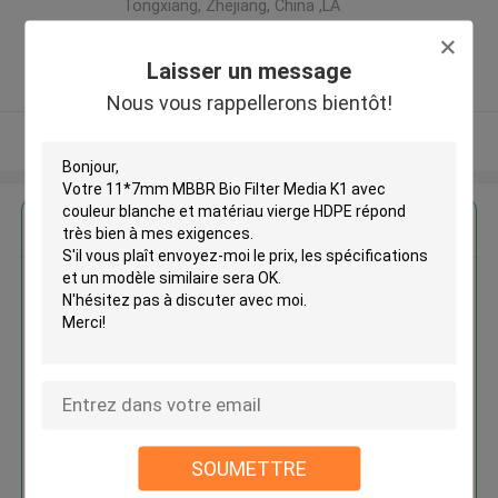
Tongxiang, Zhejiang, China ,LA
CHINE
5.0
Laisser un message
Fournisseur vérifié
Nous vous rappellerons bientôt!
Regardez plus
11*7mm MBBR Bio Filter Media
K1 avec couleur blanche et
matériau vierge HDPE
Continuer
SOUMETTRE