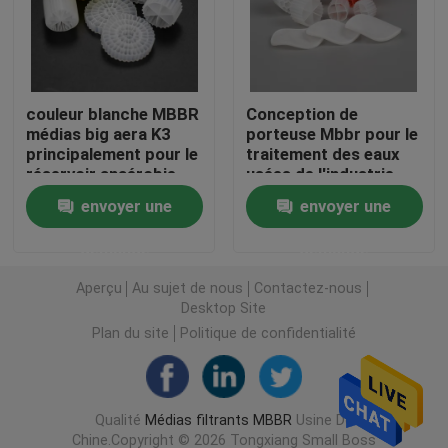
Filtres en plastique
couleur blanche MBBR
Conception de
Filtreur flottant
médias big aera K3
porteuse Mbbr pour le
principalement pour le
traitement des eaux
réservoir anaérobie
usées de l'industrie
Filtreur de cellules biologiques
IDEAL porteuse mbbr
sidérurgique
envoyer une
envoyer une
COD BOD élimination
Les médias de filtrage K1
demande
demande
Aperçu
Au sujet de nous
Contactez-nous
Réacteur à biofilm
Desktop Site
Plan du site
Politique de confidentialité
Filtreur de Kaldnes
Qualité
Médias filtrants MBBR
Usine De
Filtreur à billes biologiques
Chine.Copyright © 2026 Tongxiang Small Boss