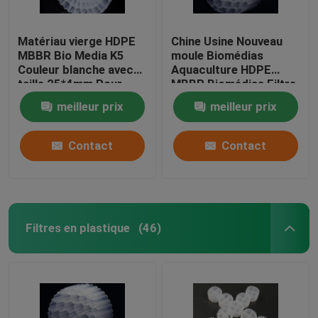
Matériau vierge HDPE
Chine Usine Nouveau
MBBR Bio Media K5
moule Biomédias
Couleur blanche avec
Aquaculture HDPE
taille 25*4mm Pour
MBBR Biomédias Filtre
l'équipement IFAS
Biomasse Porteur de
meilleur prix
meilleur prix
médias flottants
Contact
Contact
Filtres en plastique
(46)