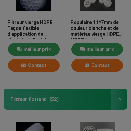
Filtreur vierge HDPE
Populaire 11*7mm de
Façon flexible
couleur blanche et de
d'application de
matériau vierge HDPE
l'ingénierie Résistance
MBBR bio boules pour
aux chocs
les aquariums
meilleur prix
meilleur prix
Contact
Contact
Filtreur flottant
(52)