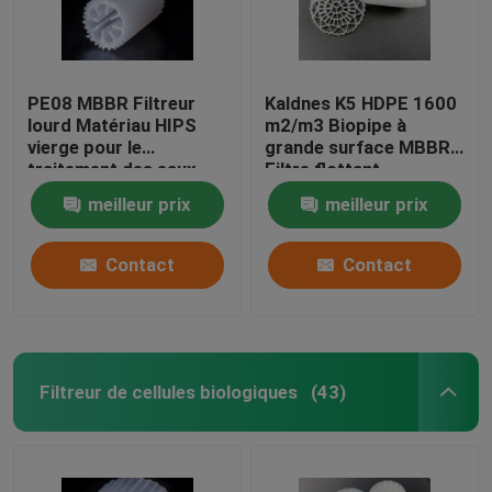
PE08 MBBR Filtreur
Kaldnes K5 HDPE 1600
lourd Matériau HIPS
m2/m3 Biopipe à
vierge pour le
grande surface MBBR
traitement des eaux
Filtre flottant
usées Matériau de
meilleur prix
meilleur prix
biomasse de couleur
blanche
Contact
Contact
Filtreur de cellules biologiques
(43)