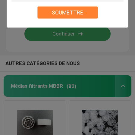
SOUMETTRE
bio médias de filtrage
Porteur MBBR
traitement de l'eau de mbbr
AUTRES CATÉGORIES DE NOUS
Lamella médium
Médias filtrants MBBR
(82)
Les médias de filtrage de bloc biologique
Pile de feuille de PVC