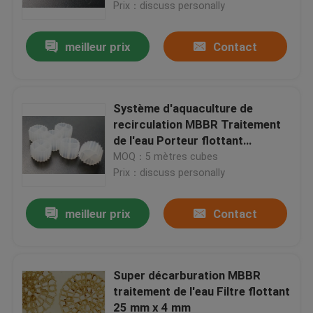
Prix：discuss personally
meilleur prix
Contact
Système d'aquaculture de
recirculation MBBR Traitement
de l'eau Porteur flottant
11*7mm
MOQ：5 mètres cubes
Prix：discuss personally
meilleur prix
Contact
Maison
Produits
Super décarburation MBBR
traitement de l'eau Filtre flottant
25 mm x 4 mm
Au sujet de nous