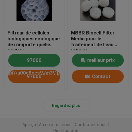
Filtreur de cellules
MBBR Biocell Filter
biologiques écologique
Media pour le
de n'importe quelle
traitement de l'eau
couleur
urbaine
97000
meilleur prix
pi\\u00e8ces\\/m3\"],
97000
Contact
[\"Taille\",\"25*10mm\"]],\"picurl\":\"\\/photo\\/pd27
pi\\u00e8ces\\/m3\"],
eco_friendly_biocell_filter_media_any_color_virgin_hd
[\"Taille\",\"25*10mm\"]],\"picurl\":\"\\/photo\\/pd27
Regardez plus
est le prix CAF sur
eco_friendly_biocell_filter_media_any_color_virgin_hd
votre Filtreur de
Aperçu
Au sujet de nous
Contactez-nous
est le prix CAF sur
Desktop Site