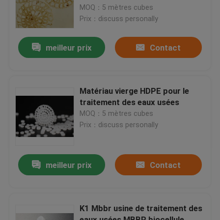
MOQ：5 mètres cubes
Prix：discuss personally
Visite d'usine
meilleur prix
Contact
Contrôle de qualité
Contactez-nous
Matériau vierge HDPE pour le
traitement des eaux usées
MOQ：5 mètres cubes
bloguer
Prix：discuss personally
Demandez une citation
meilleur prix
Contact
Médias filtrants MBBR
K1 Mbbr usine de traitement des
Bio médias de MBBR
eaux usées MBBR biocellule