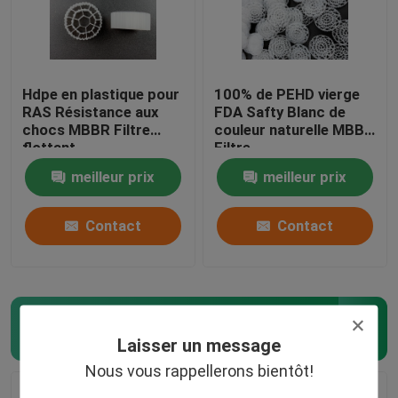
Hdpe en plastique pour
100% de PEHD vierge
RAS Résistance aux
FDA Safty Blanc de
chocs MBBR Filtre
couleur naturelle MBBR
flottant
Filtre
meilleur prix
meilleur prix
Contact
Contact
Bio médias de MBBR
(57)
Laisser un message
Nous vous rappellerons bientôt!