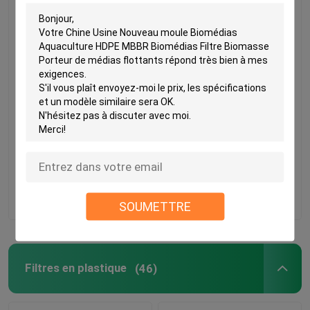
Matériau vierge HDPE
Chine Usine Nouveau
MBBR Bio Media K5
moule Biomédias
Couleur blanche avec
Aquaculture HDPE
taille 25*4mm Pour
MBBR Biomédias Filtre
l'équipement IFAS
Biomasse Porteur de
meilleur prix
meilleur prix
médias flottants
Contact
Contact
SOUMETTRE
Maison
Produits
Filtres en plastique
(46)
Au sujet de nous