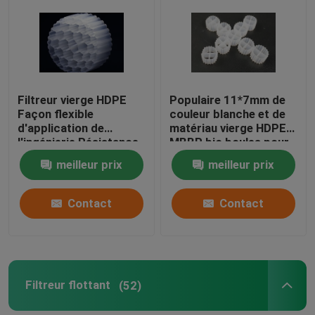
Visite d'usine
Contrôle de qualité
Filtreur vierge HDPE
Populaire 11*7mm de
Façon flexible
couleur blanche et de
d'application de
matériau vierge HDPE
Contactez-nous
l'ingénierie Résistance
MBBR bio boules pour
aux chocs
les aquariums
meilleur prix
meilleur prix
bloguer
Contact
Contact
Demandez une citation
Médias filtrants MBBR
Filtreur flottant
(52)
Bio médias de MBBR