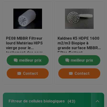
Filtres en plastique
Filtreur flottant
PE08 MBBR Filtreur
Kaldnes K5 HDPE 1600
Filtreur de cellules biologiques
lourd Matériau HIPS
m2/m3 Biopipe à
vierge pour le
grande surface MBBR
traitement des eaux
Filtre flottant
usées Matériau de
Les médias de filtrage K1
meilleur prix
meilleur prix
biomasse de couleur
blanche
Réacteur à biofilm
Contact
Contact
Filtreur de Kaldnes
Filtreur de cellules biologiques
(43)
Filtreur à billes biologiques