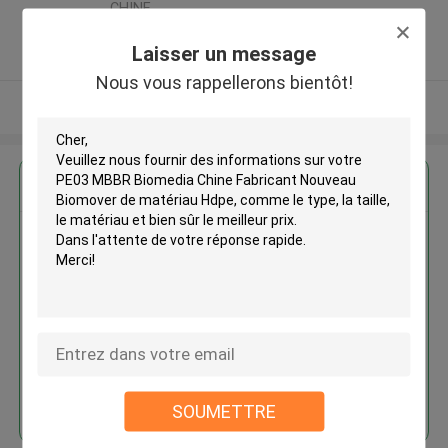
CHINE
5.0
Laisser un message
Fournisseur vérifié
Nous vous rappellerons bientôt!
Regardez plus
PE03 MBBR Biomedia Chine
Fabricant Nouveau Biomover de
matériau Hdpe
Continuer
SOUMETTRE