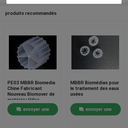
produits recommandés
PE03 MBBR Biomedia
MBBR Biomédias pour
Chine Fabricant
le traitement des eaux
Maison
Nouveau Biomover de
usées
matériau Hdpe
Produits
envoyer une
envoyer une
demande
demande
Au sujet de nous