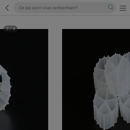
3
/
4