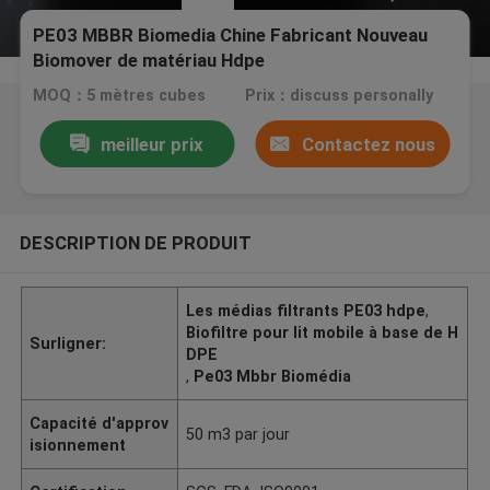
PE03 MBBR Biomedia Chine Fabricant Nouveau
Biomover de matériau Hdpe
MOQ：5 mètres cubes
Prix：discuss personally
meilleur prix
Contactez nous
DESCRIPTION DE PRODUIT
Les médias filtrants PE03 hdpe
,
Biofiltre pour lit mobile à base de H
Surligner:
DPE
,
Pe03 Mbbr Biomédia
Capacité d'approv
50 m3 par jour
isionnement