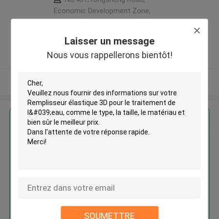
Economic Development Zone,
Tongxiang, Zhejiang, China ,LA
CHINE
Laisser un message
5.0
Nous vous rappellerons bientôt!
Fournisseur vérifié
Regardez plus
Remplisseur élastique 3D pour le
traitement de l'eau
SOUMETTRE