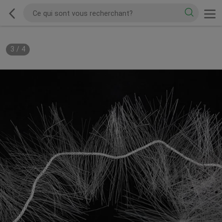
3
/
4