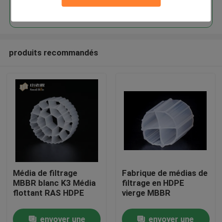
Continuer
produits recommandés
Maison
Média de filtrage
Fabrique de médias de
MBBR blanc K3 Média
filtrage en HDPE
Produits
flottant RAS HDPE
vierge MBBR
envoyer une
envoyer une
Au sujet de nous