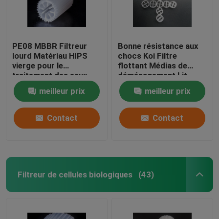
PE08 MBBR Filtreur
Bonne résistance aux
lourd Matériau HIPS
chocs Koi Filtre
vierge pour le
flottant Médias de
traitement des eaux
déménagement Lit
usées Matériau de
Biofiltre d'auto-
meilleur prix
meilleur prix
biomasse de couleur
nettoyage
blanche
Contact
Contact
Filtreur de cellules biologiques
(43)