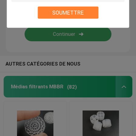
SOUMETTRE
bio médias de filtrage
Porteur MBBR
traitement de l'eau de mbbr
AUTRES CATÉGORIES DE NOUS
Lamella médium
Médias filtrants MBBR
(82)
Les médias de filtrage de bloc biologique
Pile de feuille de PVC