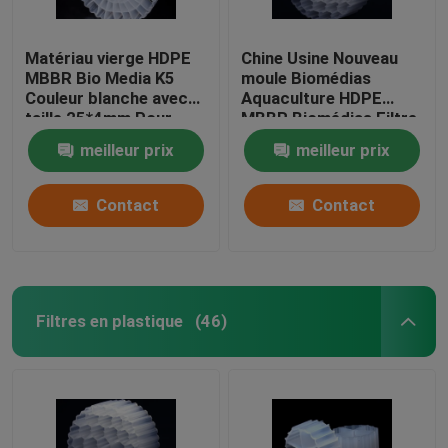
Matériau vierge HDPE
Chine Usine Nouveau
MBBR Bio Media K5
moule Biomédias
Couleur blanche avec
Aquaculture HDPE
taille 25*4mm Pour
MBBR Biomédias Filtre
l'équipement IFAS
Biomasse Porteur de
meilleur prix
meilleur prix
médias flottants
Contact
Contact
Filtres en plastique
(46)