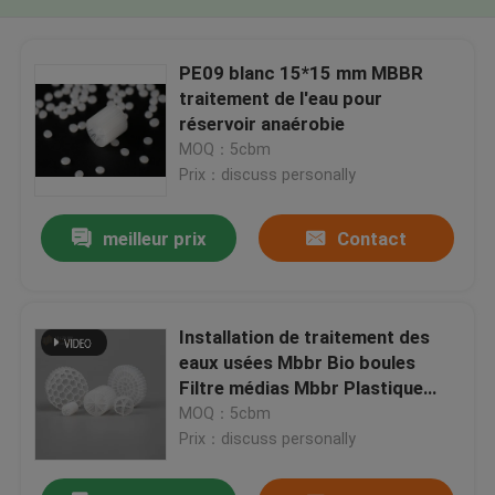
PE09 blanc 15*15 mm MBBR
traitement de l'eau pour
réservoir anaérobie
MOQ：5cbm
Prix：discuss personally
meilleur prix
Contact
Installation de traitement des
eaux usées Mbbr Bio boules
Filtre médias Mbbr Plastique
porte-eau Mbbr
MOQ：5cbm
Prix：discuss personally