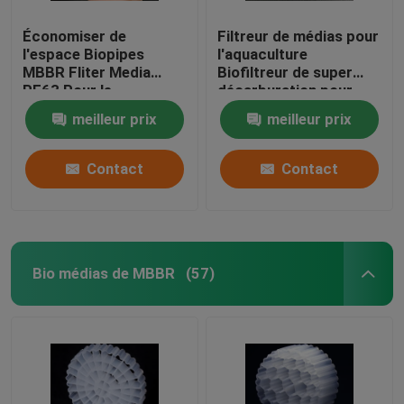
Économiser de
Filtreur de médias pour
l'espace Biopipes
l'aquaculture
MBBR Fliter Media
Biofiltreur de super
PE63 Pour le
décarburation pour
traitement des eaux
Ras Pêche
meilleur prix
meilleur prix
usées / RAS Avec
technologie A2/O de
couleur blanche
Contact
Contact
Bio médias de MBBR
(57)