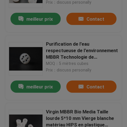
Prix：discuss personally
meilleur prix
Contact
Purification de l'eau
respectueuse de l'environnement
MBBR Technologie de
protection Bio Media avec
MOQ：5 mètres cubes
longue durée de vie Blanc
Prix：discuss personally
meilleur prix
Contact
Maison
Produits
Virgin MBBR Bio Media Taille
lourde 5*10 mm Vierge blanche
matériau HIPS en plastique
Au sujet de nous