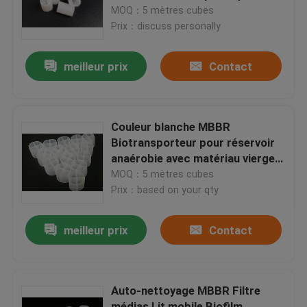
Biocelle
MOQ：5 mètres cubes
Prix：discuss personally
Visite d'usine
meilleur prix
Contact
Contrôle de qualité
Contactez-nous
Couleur blanche MBBR
Biotransporteur pour réservoir
anaérobie avec matériau vierge
bloguer
HDPE et taille 12*9mm
MOQ：5 mètres cubes
Prix：based on your qty
Demandez une citation
meilleur prix
Contact
Médias filtrants MBBR
Auto-nettoyage MBBR Filtre
Bio médias de MBBR
médias Lit mobile Biofilm