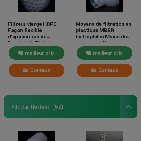
Filtreur vierge HDPE
Moyens de filtration en
Façon flexible
plastique MBBR
d'application de
hydrophiles Moins de
l'ingénierie Résistance
consommation
aux chocs
d'énergie
meilleur prix
meilleur prix
Contact
Contact
Filtreur flottant
(52)