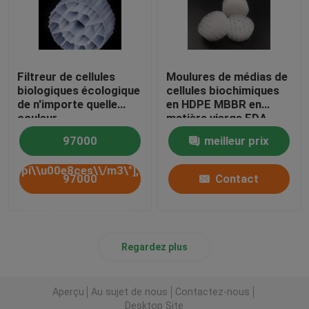
Filtreur de cellules
Moulures de médias de
biologiques écologique
cellules biochimiques
de n'importe quelle
en HDPE MBBR en
couleur
matière vierge FDA
SAFY pour le
97000
meilleur prix
traitement des eaux
usées
pi\\u00e8ces\\/m3\"],
97000
Contact
[\"Taille\",\"25*10mm\"]],\"picurl\":\"\\/photo\\/pd27
pi\\u00e8ces\\/m3\"],
eco_friendly_biocell_filter_media_any_color_virgin_hdp
[\"Taille\",\"25*10mm\"]],\"picurl\":\"\\/photo\\/pd27
Regardez plus
vous pla\\u00eet
eco_friendly_biocell_filter_media_any_color_virgin_hdp
envoyer vos prix sur
Aperçu
Au sujet de nous
Contactez-nous
vous pla\\u00eet
Desktop Site