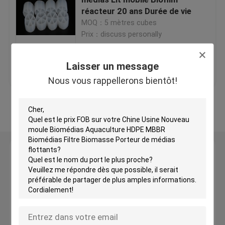
réacteur 20 ans Durée de vie
MOQ：5 mètres cubes
Filtres en plastique
Prix：discuss personally
Filtreur flottant
meilleur prix
Contact
Laisser un message
Nous vous rappellerons bientôt!
Filtreur de cellules biologiques
Regardez plus
Les médias de filtrage K1
Laisser un message
Réacteur à biofilm
Nous vous rappellerons bientôt!
Filtreur de Kaldnes
Filtreur à billes biologiques